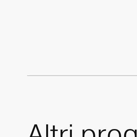
Altri
prog