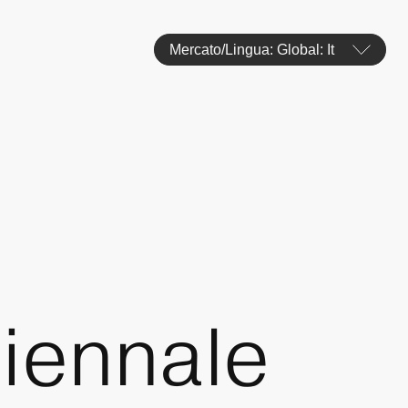
Mercato/Lingua: Global: It
iennale