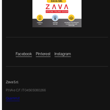
Facebook
Pinterest
Instagram
Zava S.r.l.
P.IVA e C.F. IT04565080266
Quamm.it