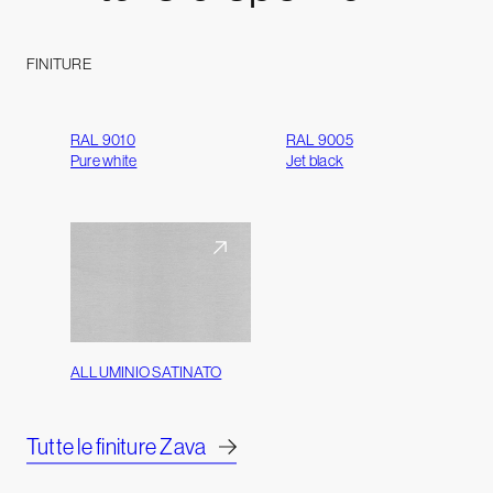
FINITURE
RAL 9010
RAL 9005
Pure white
Jet black
ALLUMINIO SATINATO
Tutte le finiture Zava