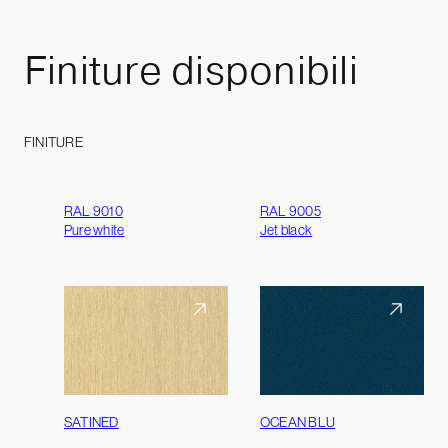
Finiture
disponibili
FINITURE
RAL 9010
RAL 9005
Pure white
Jet black
SATINED
OCEAN BLU