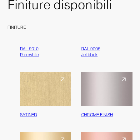
Finiture
disponibili
FINITURE
RAL 9010
RAL 9005
Pure white
Jet black
SATINED
CHROME FINISH