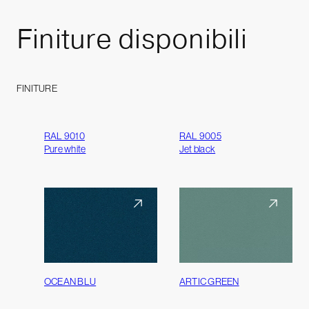
Finiture
disponibili
FINITURE
RAL 9010
RAL 9005
Pure white
Jet black
OCEAN BLU
ARTIC GREEN