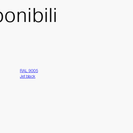
onibili
RAL 9005
Jet black