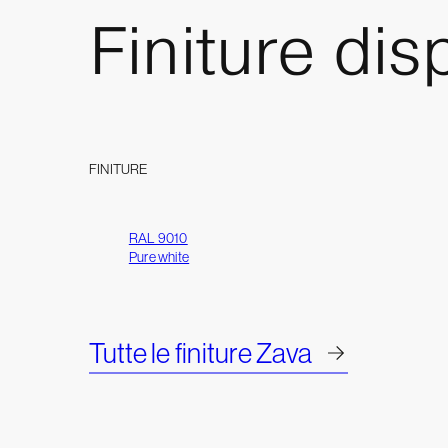
Finiture
disp
FINITURE
RAL 9010
Pure white
Tutte le finiture Zava