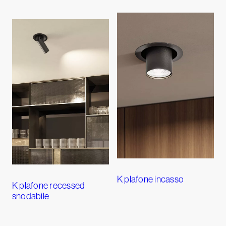
K plafone incasso
K plafone recessed
snodabile