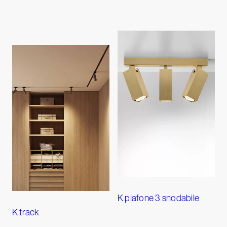
K plafone 3 snodabile
K track