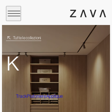
Tutte le collezioni
K
Track
Plafoniere
Applique