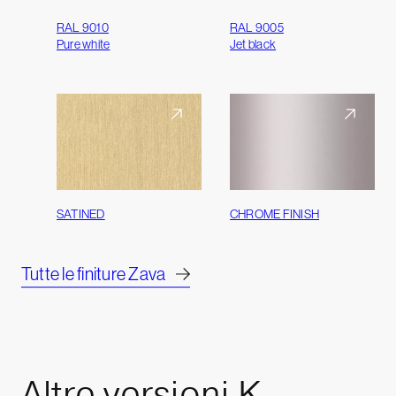
RAL 9010
RAL 9005
Pure white
Jet black
SATINED
CHROME FINISH
Tutte le finiture Zava
Altre
versioni
K